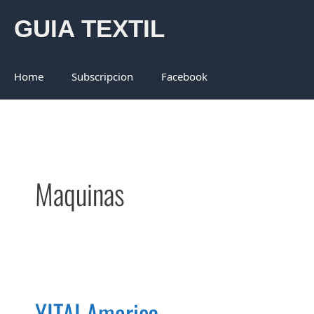
Saltar
GUIA TEXTIL
al
contenido
Home
Subscripcion
Facebook
Maquinas
YITAI America