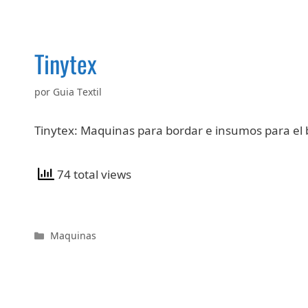
Tinytex
por
Guia Textil
Tinytex: Maquinas para bordar e insumos para e
74 total views
Categorías
Maquinas